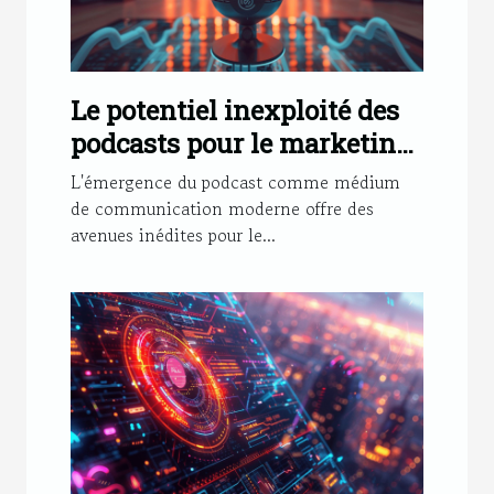
Le potentiel inexploité des
podcasts pour le marketing
de marque comment tirer
L'émergence du podcast comme médium
parti de l'audio numérique
de communication moderne offre des
avenues inédites pour le...