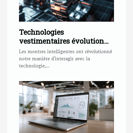
Technologies
vestimentaires évolution
des smartwatches au-delà
Les montres intelligentes ont révolutionné
des fonctionnalités
notre manière d'interagir avec la
technologie,...
sportives