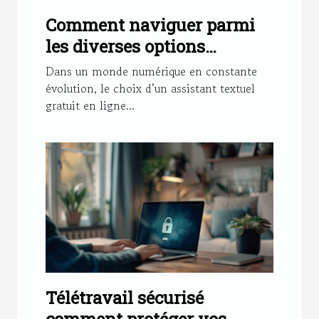
Comment naviguer parmi
les diverses options
d'assistants textuels
Dans un monde numérique en constante
gratuits en ligne
évolution, le choix d’un assistant textuel
gratuit en ligne...
Télétravail sécurisé
comment protéger vos