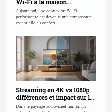
Wi-Fi à la maison
techniques et appareils
Aujourd'hui, une connexion Wi-Fi
pour un signal sans faille
performante est devenue une composante
essentielle du confort...
Streaming en 4K vs 1080p
différences et impact sur la
bande passante
Dans le paysage audiovisuel numérique