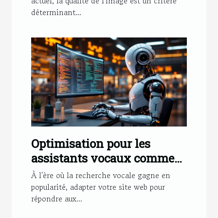
actuel, la qualité de l'image est un critère
déterminant...
Optimisation pour les
assistants vocaux comment
préparer votre site
À l'ère où la recherche vocale gagne en
popularité, adapter votre site web pour
répondre aux...