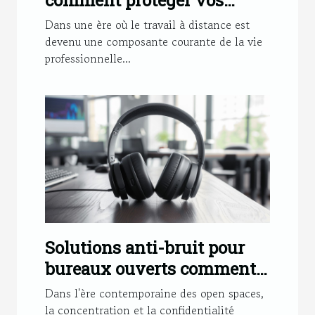
données professionnelles à
Dans une ère où le travail à distance est
domicile
devenu une composante courante de la vie
professionnelle...
Solutions anti-bruit pour
bureaux ouverts comment
les écouteurs à réduction de
Dans l'ère contemporaine des open spaces,
bruit changent la donne
la concentration et la confidentialité