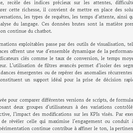
 recèle des indices précieux sur les attentes, difficult
rer cette richesse, il convient de mettre en place des solu
ersations, les types de requêtes, les temps d’attente, ainsi q
nalyse du langage. Ces données brutes sont la matière pre
ion continue du chatbot.
tions exploitables passe par des outils de visualisation, tel
rfaces offrent une vue d’ensemble dynamique de la performan
ndicateurs clés comme le taux de conversion, le temps moy
teur. L’utilisation de filtres avancés permet d’isoler des se
s tendances émergentes ou de repérer des anomalies récurrente
constituent un support idéal pour la prise de décision rapi
vée pour comparer différentes versions de scripts, de formula
sant deux groupes d’utilisateurs à des variations contrôlée
tive, l’impact des modifications sur les KPIs visés. Par exe
a de révéler celle qui maximise l’engagement ou conduit 
xpérimentation continue contribue à affiner le ton, la pertine