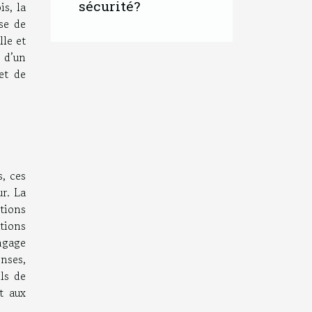
sécurité?
is, la
se de
lle et
é d’un
et de
s, ces
ur. La
ntions
tions
ngage
nses,
ls de
t aux