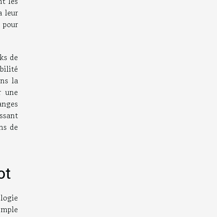
t les
 leur
 pour
rks de
ilité
ns la
r une
anges
issant
ns de
ot
logie
imple