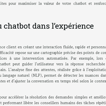
dites pour maximiser la valeur de votre chatbot et renforc
 chatbot dans l’expérience
ce client en créant une interaction fluide, rapide et personn
fficacité repose sur une cartographie précise des points de co
pices à une intervention automatisée. Par exemple, lors 
hatbot peut guider l’utilisateur vers la réponse recherchée
in. L’analyse fine des attentes, réalisée grâce à l’exploitat
t du langage naturel (NLP), permet de détecter les nuances da
tes et d’ajuster la conversation en temps réel selon le conte
pour accélérer la résolution des demandes simples et amélior
ot performant libère les conseillers humains des tâches répéti