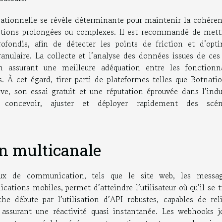
sationnelle se révèle déterminante pour maintenir la cohéren
ractions prolongées ou complexes. Il est recommandé de mett
rofondis, afin de détecter les points de friction et d’opti
anulaire. La collecte et l’analyse des données issues de ces 
en assurant une meilleure adéquation entre les fonctionna
s. À cet égard, tirer parti de plateformes telles que Botnati
e, son essai gratuit et une réputation éprouvée dans l’indus
ur concevoir, ajuster et déployer rapidement des scén
on multicanale
ux de communication, tels que le site web, les messag
ications mobiles, permet d’atteindre l’utilisateur où qu’il se 
e débute par l’utilisation d’API robustes, capables de reli
 assurant une réactivité quasi instantanée. Les webhooks j