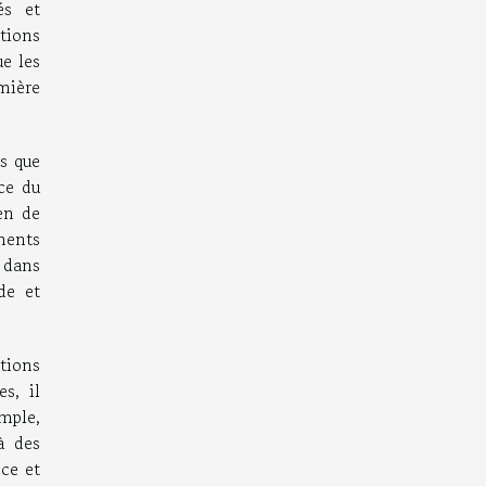
és et
tions
ue les
mière
s que
ce du
en de
gments
s dans
de et
tions
s, il
mple,
à des
nce et