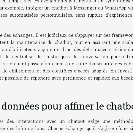
 en temps réel les événements pertinents et en synchronisan
 Par exemple, intégrer un chatbot à Messenger ou WhatsApp via
nses automatisées personnalisées, sans rupture d’expérience
e des échanges, il est judicieux de s’appuyer sur des framewo
itent la maintenance du chatbot, tout en assurant une scalab
ou d’utilisateurs augmente. L’un des défis majeurs réside da
 de centraliser les historiques de conversation pour offri
si le client passe d’un canal à un autre. La sécurité des éch
es de chiffrement et des contrôles d’accès adaptés. En invest
nt possible de répondre avec pertinence et rapidité aux besoi
e données pour affiner le chatb
ues des interactions avec un chatbot exige une méthodo
urée des informations. Chaque échange, qu’il s’agisse d’une s