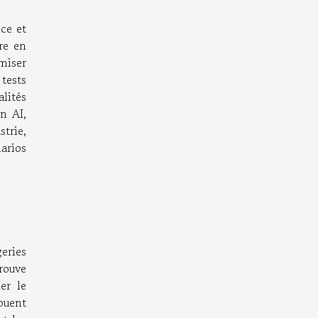
ce et
re en
miser
tests
lités
on AI,
trie,
arios
eries
trouve
er le
ouent