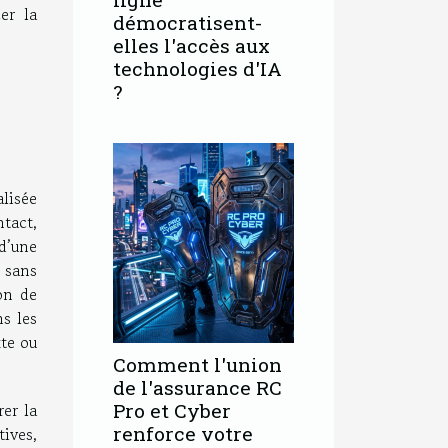
er la
démocratisent-
elles l'accès aux
technologies d'IA
?
alisée
ntact,
d’une
 sans
ion de
ns les
xte ou
Comment l'union
de l'assurance RC
er la
Pro et Cyber
renforce votre
tives,