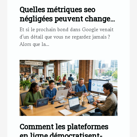
Quelles métriques seo
négligées peuvent changer
le classement d’un site
Et si le prochain bond dans Google venait
d’un détail que vous ne regardez jamais ?
Alors que la...
Comment les plateformes
en ligne démocratisent-