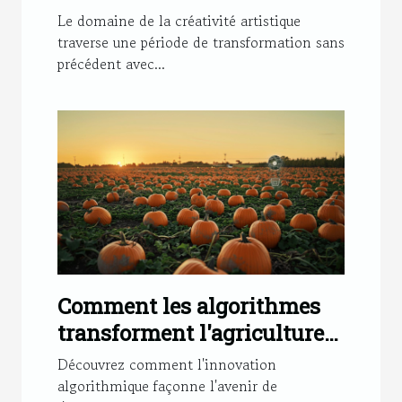
artistique et le dessin
Le domaine de la créativité artistique
traverse une période de transformation sans
précédent avec...
Comment les algorithmes
transforment l'agriculture
des citrouilles pour un futur
Découvrez comment l'innovation
durable
algorithmique façonne l'avenir de