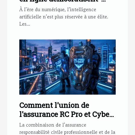
elles l'accès aux
À l’ère du numérique, l’intelligence
technologies d'IA ?
artificielle n’est plus réservée à une élite.
Les...
Comment l'union de
l'assurance RC Pro et Cyber
renforce votre sécurité?
La combinaison de l’assurance
responsabilité civile professionnelle et de la