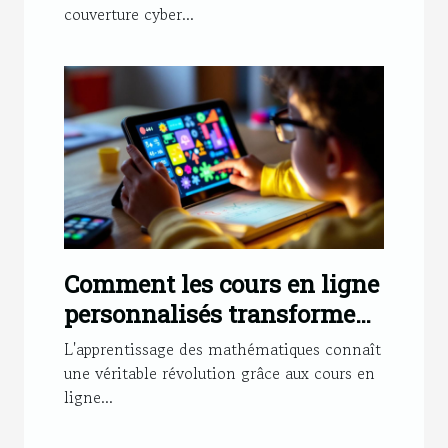
couverture cyber...
Comment les cours en ligne
personnalisés transforment
l'apprentissage des maths ?
L'apprentissage des mathématiques connaît
une véritable révolution grâce aux cours en
ligne...