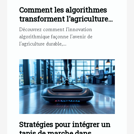
Comment les algorithmes
transforment l'agriculture
des citrouilles pour un futur
Découvrez comment l'innovation
durable
algorithmique façonne l'avenir de
l'agriculture durable,...
Stratégies pour intégrer un
tapis de marche dans