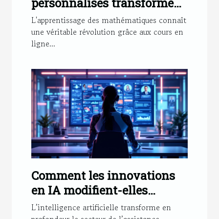
personnalisés transforment
l'apprentissage des maths ?
L'apprentissage des mathématiques connaît
une véritable révolution grâce aux cours en
ligne...
Comment les innovations
en IA modifient-elles
l'assistance clientèle ?
L’intelligence artificielle transforme en
profondeur le secteur de l’assistance