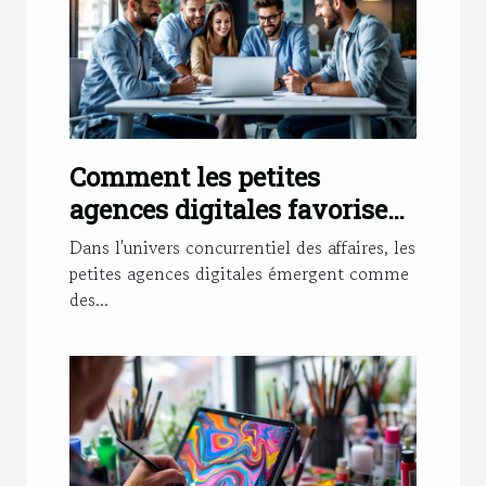
Comment les petites
agences digitales favorisent
le succès des PME
Dans l'univers concurrentiel des affaires, les
petites agences digitales émergent comme
des...