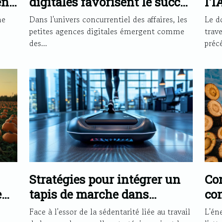
en
digitales favorisent le succès
l'I
des PME
art
ne
Dans l'univers concurrentiel des affaires, les
Le d
petites agences digitales émergent comme
trav
des...
précé
Stratégies pour intégrer un
Co
e
tapis de marche dans
con
tur
l'environnement de travail
d'e
Face à l'essor de la sédentarité liée au travail
L'éne