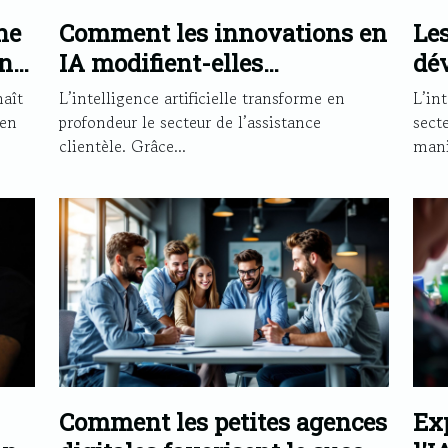
ne
Comment les innovations en
Les
nt
IA modifient-elles
dév
 ?
l'assistance clientèle ?
d'i
aît
L’intelligence artificielle transforme en
L’int
eff
 en
profondeur le secteur de l’assistance
secte
clientèle. Grâce...
mani
Comment les petites agences
Exp