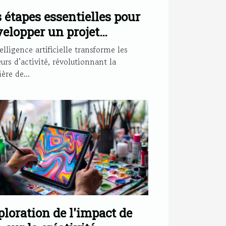
 étapes essentielles pour
elopper un projet
ntelligence artificielle
elligence artificielle transforme les
icace
urs d’activité, révolutionnant la
ère de...
loration de l'impact de