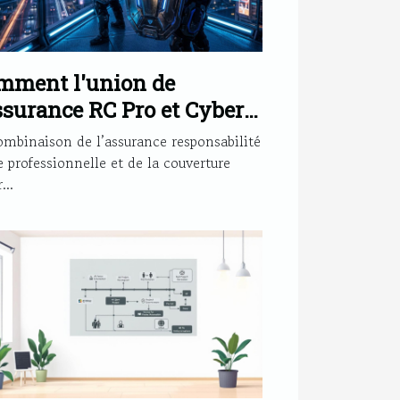
mment l'union de
ssurance RC Pro et Cyber
force votre sécurité?
ombinaison de l’assurance responsabilité
e professionnelle et de la couverture
...