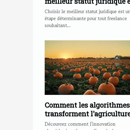
meilleur statut juridique 
tant que freelance
Choisir le meilleur statut juridique est u
étape déterminante pour tout freelance
souhaitant...
Comment les algorithmes
transforment l'agricultur
des citrouilles pour un fu
Découvrez comment l'innovation