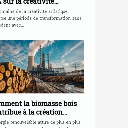
A sur la créativité
istique et le dessin
omaine de la créativité artistique
erse une période de transformation sans
dent avec...
mment la biomasse bois
tribue à la création
mplois dans le secteur
rgie renouvelable attire de plus en plus