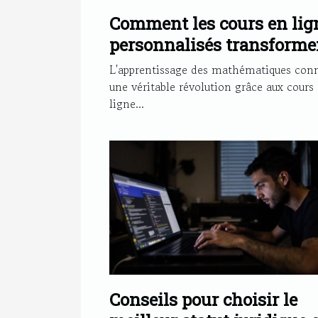
Comment les cours en lig
personnalisés transforme
l'apprentissage des maths
L'apprentissage des mathématiques conn
une véritable révolution grâce aux cours
ligne...
Conseils pour choisir le