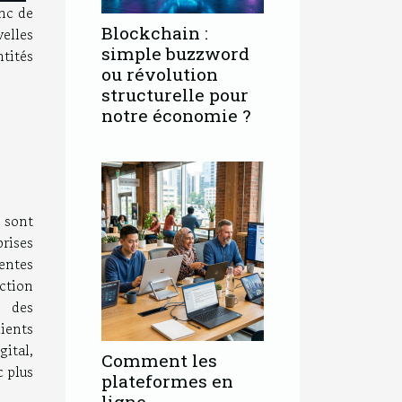
nc de
Blockchain :
elles
simple buzzword
ntités
ou révolution
structurelle pour
notre économie ?
e sont
prises
tentes
ction
s des
ients
gital,
Comment les
 plus
plateformes en
ligne