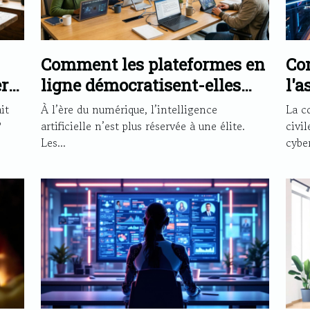
Comment les plateformes en
Co
r
ligne démocratisent-elles
l'a
l'accès aux technologies d'IA
ren
it
À l’ère du numérique, l’intelligence
La c
?
?
artificielle n’est plus réservée à une élite.
civil
Les...
cyber