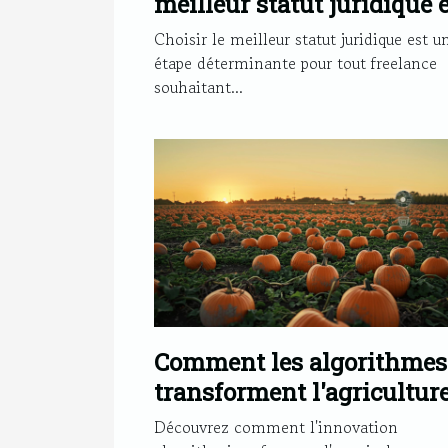
meilleur statut juridique 
tant que freelance
Choisir le meilleur statut juridique est u
étape déterminante pour tout freelance
souhaitant...
Comment les algorithmes
transforment l'agricultur
des citrouilles pour un fu
Découvrez comment l'innovation