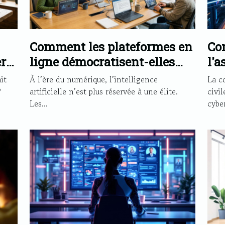
Comment les plateformes en
Co
r
ligne démocratisent-elles
l'a
l'accès aux technologies d'IA
ren
it
À l’ère du numérique, l’intelligence
La c
?
?
artificielle n’est plus réservée à une élite.
civil
Les...
cyber