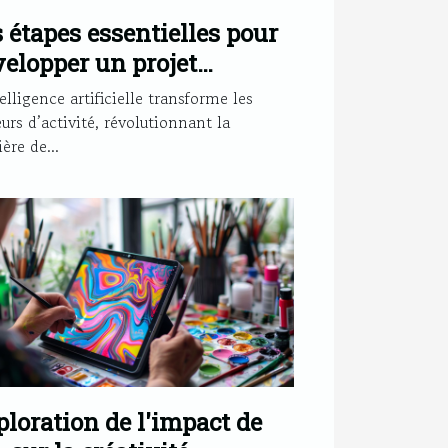
 étapes essentielles pour
elopper un projet
ntelligence artificielle
elligence artificielle transforme les
icace
urs d’activité, révolutionnant la
ère de...
loration de l'impact de