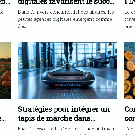
en
digitales favorisent le succès
l'I
des PME
art
ne
Dans l'univers concurrentiel des affaires, les
Le d
petites agences digitales émergent comme
trav
des...
précé
Stratégies pour intégrer un
Co
e
tapis de marche dans
con
tur
l'environnement de travail
d'e
Face à l'essor de la sédentarité liée au travail
L'éne