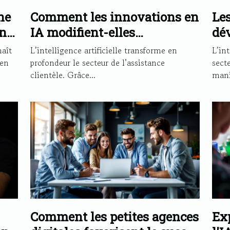
ne
Comment les innovations en
Les
nt
IA modifient-elles
dév
 ?
l'assistance clientèle ?
d'i
aît
L’intelligence artificielle transforme en
L’int
eff
 en
profondeur le secteur de l’assistance
secte
clientèle. Grâce...
mani
Comment les petites agences
Exp