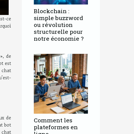
Blockchain :
simple buzzword
Est-ce
ou révolution
urquoi
structurelle pour
notre économie ?
 », de
ot est
e chat
u’est-
ux de
Comment les
at bot
plateformes en
u chat
ligne