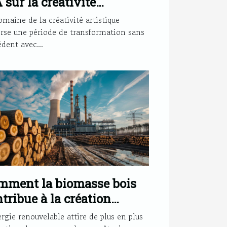
A sur la créativité
istique et le dessin
omaine de la créativité artistique
erse une période de transformation sans
dent avec...
mment la biomasse bois
tribue à la création
mplois dans le secteur
rgie renouvelable attire de plus en plus