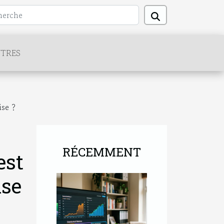
TRES
ise ?
RÉCEMMENT
est
ise