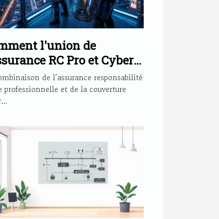
mment l'union de
ssurance RC Pro et Cyber
force votre sécurité?
ombinaison de l’assurance responsabilité
e professionnelle et de la couverture
...