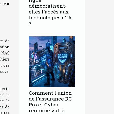
r leur
démocratisent-
elles l'accès aux
technologies d'IA
?
re de
ation
n NAS
hiers
un des
ouve,
texte
Comment l'union
nsi la
de l'assurance RC
de la
Pro et Cyber
as de
renforce votre
sitez