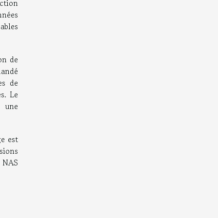
ection
nnées
ables
ion de
mandé
es de
s. Le
r une
ge est
sions
n NAS