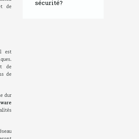
sécurité?
et de
l est
ques.
at de
ns de
e dur
mware
lités
réseau
seront