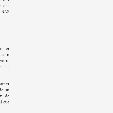
n des
n NAS
embler
esoin
votre
nt les
onner
ia un
on de
l que