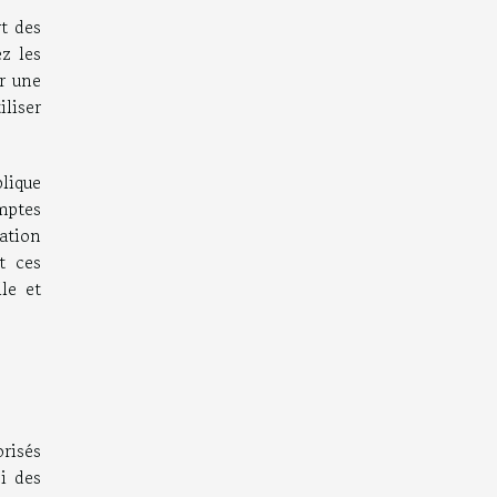
rt des
ez les
er une
liser
plique
mptes
tation
t ces
le et
risés
i des