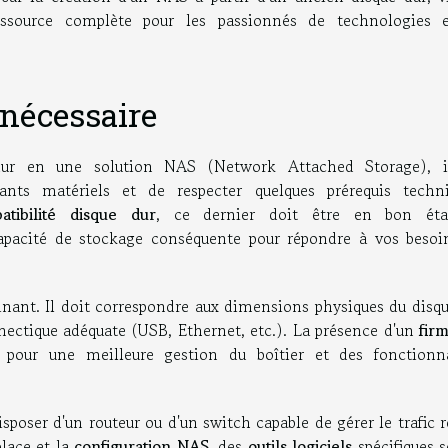
ssource complète pour les passionnés de technologies 
 nécessaire
dur en une solution NAS (Network Attached Storage), i
ants matériels et de respecter quelques prérequis techni
atibilité disque dur
, ce dernier doit être en bon ét
apacité de stockage conséquente pour répondre à vos besoi
nant. Il doit correspondre aux dimensions physiques du disqu
nnectique adéquate (USB, Ethernet, etc.). La présence d'un
fir
pour une meilleure gestion du boîtier et des fonctionna
sposer d'un routeur ou d'un switch capable de gérer le trafic 
lace et la
configuration NAS
, des
outils logiciels
spécifiques 